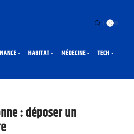
INANCE
HABITAT
MÉDECINE
TECH
onne : déposer un
re