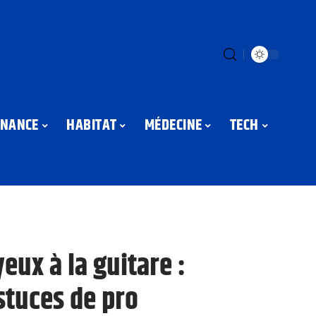
INANCE
HABITAT
MÉDECINE
TECH
yeux à la guitare :
stuces de pro